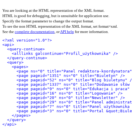
You are looking at the HTML representation of the XML format.
HTML is good for debugging, but is unsuitable for application use.
Specify the format parameter to change the output format.
To see the non HTML representation of the XML format, set format=xml.
See the
complete documentation
, or
API help
for more information.
<?xml version="1.0"?>
<api>
<query-continue>
<alllinks galcontinue="Profil_użytkownika" />
</query-continue>
<query>
<pages>
<page ns="0" title="Panel redaktora-koordynatora"
<page pageid="1351" ns="0" title="Biuletyn" />
<page pageid="52" ns="0" title="Blog biuletynu" /
<page pageid="1337" ns="0" title="Dodawanie słów 
<page pageid="9" ns="0" title="Edukacja i praca" 
<page pageid="16" ns="0" title="Logowanie" />
<page pageid="20" ns="0" title="Newsletter" />
<page pageid="29" ns="0" title="Panel administrat
<page pageid="7" ns="0" title="Panel użytkownika 
<page pageid="3" ns="0" title="Portal &quot;Biule
</pages>
</query>
</api>