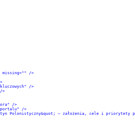
 missing="" />
>
kluczowych" />
/>
ora" />
portalu" />
tyn Polonistyczny&quot; – założenia, cele i priorytety p